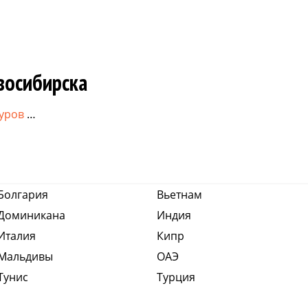
восибирска
туров
…
Болгария
Вьетнам
Доминикана
Индия
Италия
Кипр
Мальдивы
ОАЭ
Тунис
Турция