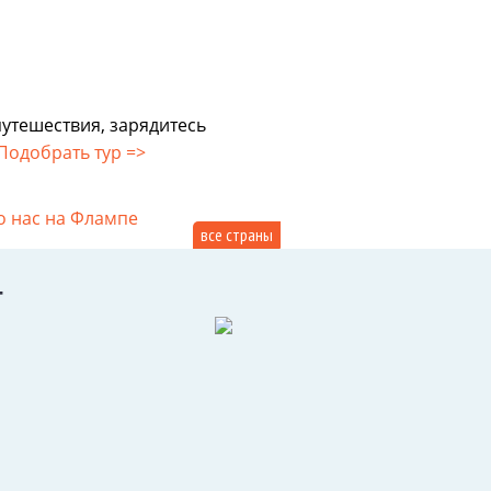
путешествия, зарядитесь
Подобрать тур =>
о нас на Флампе
все страны
Т