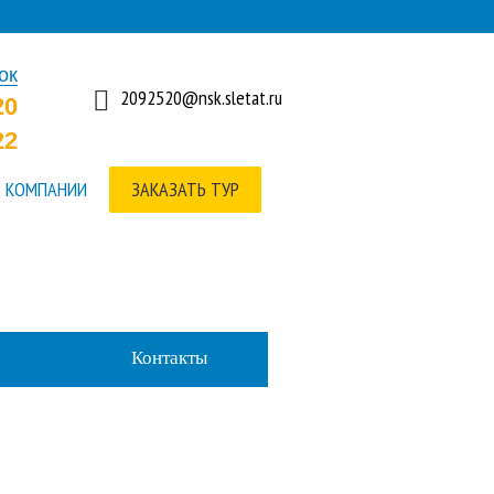
ок
2092520@nsk.sletat.ru
20
22
 КОМПАНИИ
ЗАКАЗАТЬ ТУР
Контакты