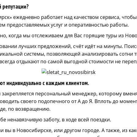
й репутации?
ирск» ежедневно работает над качеством сервиса, чтоб
ем предоставляемых услуг и оперативностью работы.
но, когда мы отслеживаем для Вас горящие туры из Нов
овании лучших предложений, счёт идёт на минуты. Поис
икальной системы, позволяющей анализировать сотни т
 всегда отдыхают по самой выгодной стоимости не пере
ают индивидуально с каждым клиентом.
 закрепляется персональный менеджер, которому вменя
водить своего подопечного от А до Я. Вплоть до момента
оде, по возвращению.
бе ненавязчивую заботу, в ходе всей поездки.
и вы в Новосибирске, или другом городе. А также, из ка