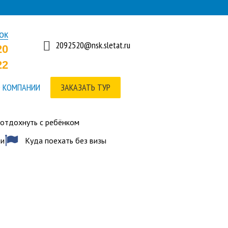
ок
2092520@nsk.sletat.ru
20
22
 КОМПАНИИ
ЗАКАЗАТЬ ТУР
 отдохнуть с ребёнком
ии
Куда поехать без визы