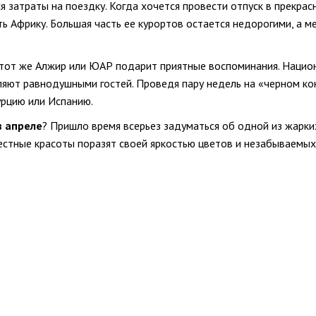
 затраты на поездку. Когда хочется провести отпуск в прекрас
ь Африку. Большая часть ее курортов остается недорогими, а м
, тот же Алжир или ЮАР подарит приятные воспоминания. Национ
вляют равнодушными гостей. Проведя пару недель на «черном ко
урцию или Испанию.
в апреле
? Пришло время всерьез задуматься об одной из жарких
естные красоты поразят своей яркостью цветов и незабываемых