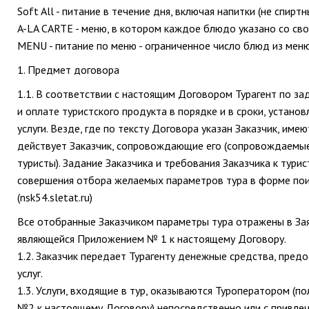
Soft All - питание в течение дня, включая напитки (не спирт
A-LA CARTE - меню, в котором каждое блюдо указано со сво
MENU - питание по меню - ограниченное число блюд из меню,
1. Предмет договора
1.1. В соответствии с настоящим Договором Турагент по за
и оплате туристского продукта в порядке и в сроки, устано
услуги. Везде, где по тексту Договора указан Заказчик, име
действует Заказчик, сопровождающие его (сопровождаемые 
туристы). Задание Заказчика и требования Заказчика к тури
совершения отбора желаемых параметров тура в форме поис
(nsk54.sletat.ru)
Все отобранные Заказчиком параметры тура отражены в Заяв
являющейся Приложением № 1 к настоящему Договору.
1.2. Заказчик передает Турагенту денежные средства, пред
услуг.
1.3. Услуги, входящие в тур, оказываются Туроператором (
№2 к настоящему Договору) непосредственно или с привлеч