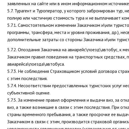
заявленных на сайте или в ином информационном источнике
5.7. Турагент и Туроператор, у которого забронирован тур, 
полную или частичную стоимость тура и не выплачивает ко
5.7.1. Самостоятельном изменении Заказчиком и\или турис
программы, трансфера, места и уровня проживания, др.), не
дополнительные затраты со стороны Заказчика и\или турист
5.7.2. Опоздания Заказчика на авиарейс\поезд\автобус, к м
Заказчиком правил поведения на транспортных средствах, п
авиарейса\поезда\автобуса.
5.7.3. Не соблюдения Страховщиком условий договора страхо
с этим последствия.
5.7.4. Несоответствии предоставленных туристских услуг н
субъективной оценке.
5.7.5. За изменение правил оформления и выдачи виз, за от
виз, а также возникшие в связи с этим последствия. При от
страны временного пребывания, а также просрочке ее выда
Заказчиком в связи с этим, производится страховой организ
невозможности совершения поездки («страхования от невыез