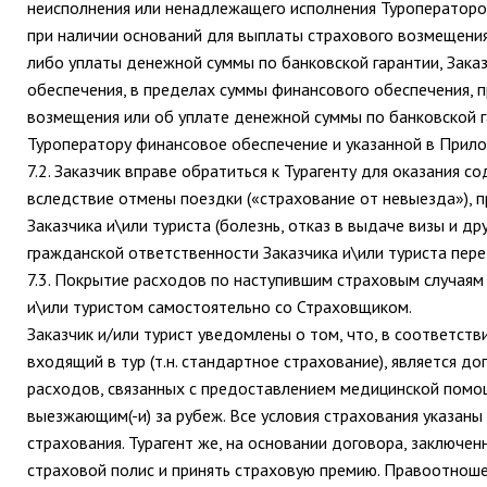
неисполнения или ненадлежащего исполнения Туроператором 
при наличии оснований для выплаты страхового возмещения
либо уплаты денежной суммы по банковской гарантии, Заказ
обеспечения, в пределах суммы финансового обеспечения, 
возмещения или об уплате денежной суммы по банковской г
Туроператору финансовое обеспечение и указанной в Прил
7.2. Заказчик вправе обратиться к Турагенту для оказания 
вследствие отмены поездки («страхование от невыезда»), п
Заказчика и\или туриста (болезнь, отказ в выдаче визы и др
гражданской ответственности Заказчика и\или туриста пере
7.3. Покрытие расходов по наступившим страховым случаям
и\или туристом самостоятельно со Страховщиком.
Заказчик и/или турист уведомлены о том, что, в соответст
входящий в тур (т.н. стандартное страхование), является 
расходов, связанных с предоставлением медицинской помо
выезжающим(-и) за рубеж. Все условия страхования указаны
страхования. Турагент же, на основании договора, заключе
страховой полис и принять страховую премию. Правоотноше