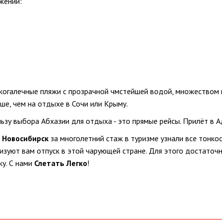
жении:
когалечные пляжи с прозрачной чмстейшей водой, множеством 
ше, чем на отдыхе в Сочи или Крыму.
зу выбора Абхазии для отдыха - это прямые рейсы. Прилёт в Ад
 Новосибирск
за многолетний стаж в туризме узнали все тонко
изуют вам отпуск в этой чарующей стране. Для этого достаточ
ку. С нами
Слетать Легко
!