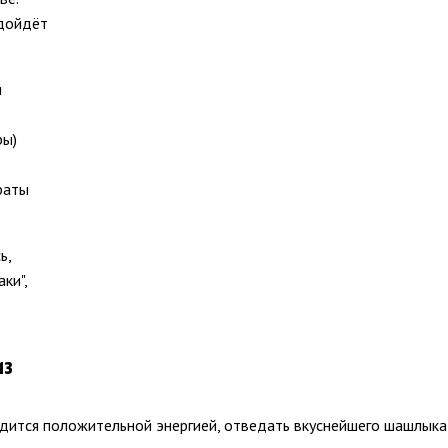
дойдёт
и
ры)
раты
ь,
ки",
из
ядится положительной энергией, отведать вкуснейшего шашлыка 