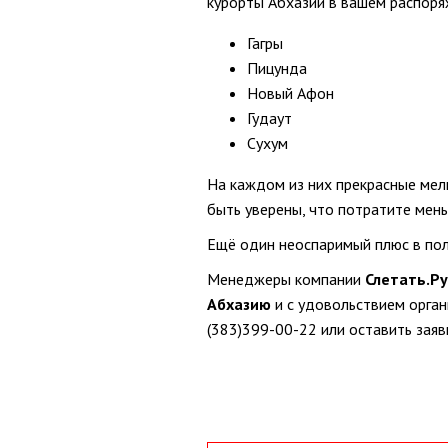
курорты Абхазии в вашем распоря
Гагры
Пицунда
Новый Афон
Гудаут
Сухум
На каждом из них прекрасные мел
быть уверены, что потратите мень
Ещё один неоспаримый плюс в поль
Менеджеры компании
Слетать.Ру
Абхазию
и с удовольствием орган
(383)399-00-22 или оставить заяв