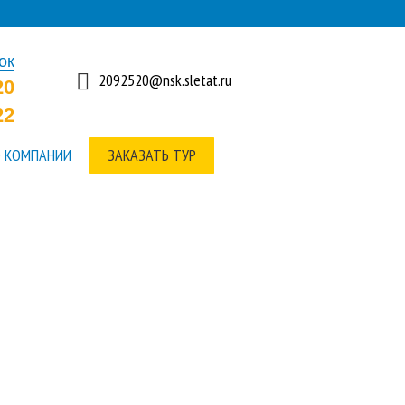
ок
2092520@nsk.sletat.ru
20
22
 КОМПАНИИ
ЗАКАЗАТЬ ТУР