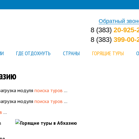
Обратный звон
8 (383)
20-925-
8 (383)
399-00-
ИИ
ГДЕ ОТДОХНУТЬ
СТРАНЫ
ГОРЯЩИЕ ТУРЫ
О
азию
загрузка модуля
поиска туров
…
загрузка модуля
поиска туров
…
в
…
в
ве.