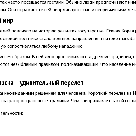
так часто посещается гостями. Обычно люди предпочитают иные
аны. Она поражает своей неординарностью и непривычными дет
й мир
едей повлияло на историю развития государства. Южная Корея 
основой политики стало военное направление и патриотизм. За 
вую сопротивляться любому нападению.
 иным образом. В ней явно прослеживаются древние традиции, о
аются незыблемым правилом, подсказывающим, что население ни
рска – удивительный перелет
тся неожиданным решением для человека. Короткий перелет из 
жа на распространенные традиции. Чем завораживает такой отд
тельности;