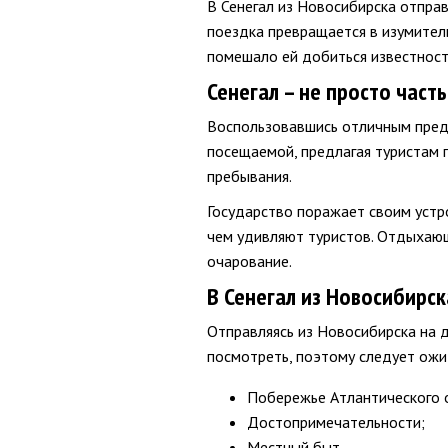
В Сенегал из Новосибирска отпра
поездка превращается в изумитель
помешало ей добиться известност
Сенегал – не просто част
Воспользовавшись отличным предл
посещаемой, предлагая туристам 
пребывания.
Государство поражает своим устро
чем удивляют туристов. Отдыхающ
очарование.
В Сенегал из Новосибирск
Отправляясь из Новосибирска на д
посмотреть, поэтому следует ожи
Побережье Атлантического 
Достопримечательности;
Местный быт.