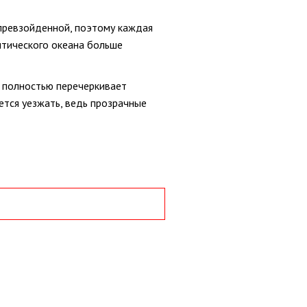
епревзойденной, поэтому каждая
нтического океана больше
к полностью перечеркивает
ется уезжать, ведь прозрачные