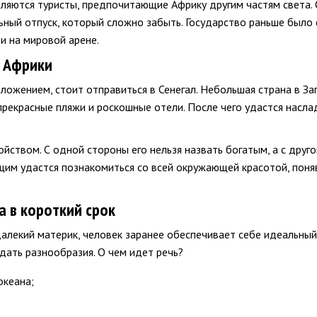
вляются туристы, предпочитающие Африку другим частям света. 
ный отпуск, который сложно забыть. Государство раньше было 
и на мировой арене.
ь Африки
ожением, стоит отправиться в Сенегал. Небольшая страна в За
прекрасные пляжи и роскошные отели. После чего удастся насл
йством. С одной стороны его нельзя назвать богатым, а с друг
им удастся познакомиться со всей окружающей красотой, поняв,
а в короткий срок
алекий материк, человек заранее обеспечивает себе идеальный о
дать разнообразия. О чем идет речь?
океана;