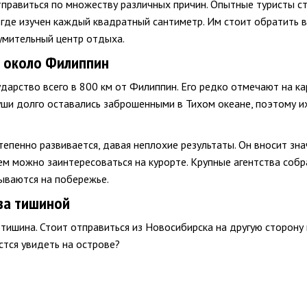
тправиться по множеству различных причин. Опытные туристы с
 где изучен каждый квадратный сантиметр. Им стоит обратить 
зумительный центр отдыха.
в около Филиппин
дарство всего в 800 км от Филиппин. Его редко отмечают на кар
суши долго оставались заброшенными в Тихом океане, поэтому 
тепенно развивается, давая неплохие результаты. Он вносит зн
чем можно заинтересоваться на курорте. Крупные агентства соб
рываются на побережье.
 за тишиной
тишина. Стоит отправиться из Новосибирска на другую сторону
стся увидеть на острове?