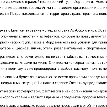
, тогда смело отправляйтесь в горячий тур – Иордания из Нов
упление древнего города Амман в наследие организации и дали
ревняя Петра, находящаяся на территории страны, признана нов
рует с Египтом за звание – лучшая страна Арабского мира. Оба
опримечательностей и артефактов, которые по праву являются
ристических групп. Также в Иордании есть все условия для при
ртвое и Красное), пляжи, отели, развлекательные и спортивные
развивается стремительно, но не стоит забывать, что местные
вующими взглядами на жизнь. Они весьма консервативны, поэт
ни в коем случае не провоцировать арабов, вас могут понять не 
 не лишним будет ознакомиться со всеми правилами поведения в
 неприятных ситуаций. На нашем сервисе Слетать.ру представл
атическим государством, фактически в ней организован монархи
й король страны – является прямым наследником пророка Муха
орических справок, которые реально произошли в этой интересн