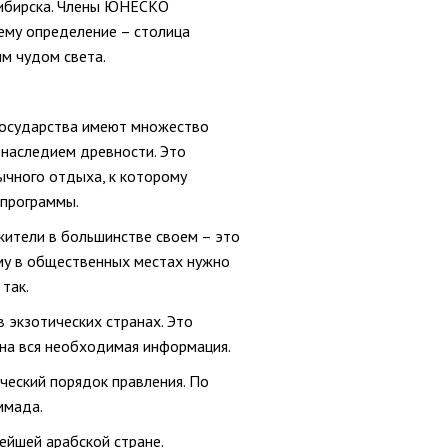
осибирска. Члены ЮНЕСКО
 ему определение – столица
ым чудом света.
 государства имеют множество
 наследием древности. Это
вычного отдыха, к которому
 программы.
 жители в большинстве своем – это
ому в общественных местах нужно
так.
 экзотических странах. Это
ена вся необходимая информация.
ческий порядок правления. По
ммада.
ейшей арабской стране.