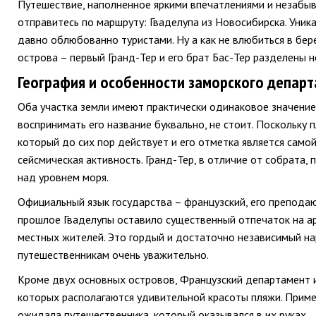
Путешествие, наполненное яркими впечатлениями и незабыв
отправитесь по маршруту: Гваделупа из Новосибирска. Уник
давно облюбованно туристами. Ну а как не влюбиться в бер
острова – первый Гранд-Тер и его брат Бас-Тер разделены
География и особенности заморского депар
Оба участка земли имеют практически одинаковое значение 
воспринимать его название буквально, не стоит. Поскольку 
который до сих пор действует и его отметка является само
сейсмическая активность. Гранд-Тер, в отличие от собрата,
над уровнем моря.
Официальный язык государства – французский, его препода
прошлое Гваделупы оставило существенный отпечаток на ар
местных жителей. Это гордый и достаточно независимый нар
путешественникам очень уважительно.
Кроме двух основных островов, Французский департамент и
которых располагаются удивительной красоты пляжи. Приме
ожидала путешественника, который оказывался в их руках.