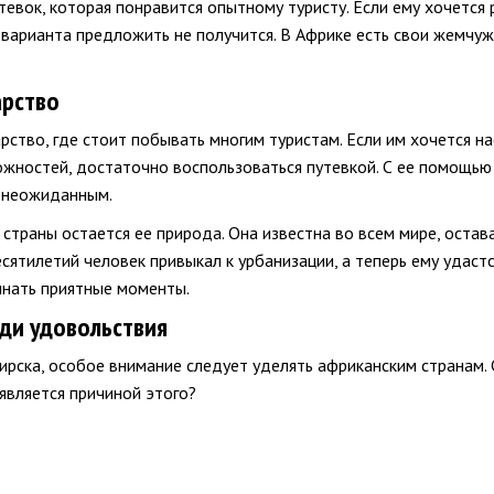
тевок, которая понравится опытному туристу. Если ему хочется 
 варианта предложить не получится. В Африке есть свои жемчуж
арство
рство, где стоит побывать многим туристам. Если им хочется н
жностей, достаточно воспользоваться путевкой. С ее помощью 
т неожиданным.
страны остается ее природа. Она известна во всем мире, оста
сятилетий человек привыкал к урбанизации, а теперь ему удастся
инать приятные моменты.
ади удовольствия
рска, особое внимание следует уделять африканским странам. 
является причиной этого?