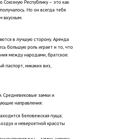
ю Союзную Республику – это как
 получалось. Но он всегда тебя
м вкусным.
аются в лучшую сторону. Аренда
есь большую роль играет и то, что
ения между народами, братское.
й паспорт, никаких виз,
и. Средневековые замки и
дующие направления:
 находится Беловежская пуща;
воздух и невероятной красоты
нцентрированы – замки, церкви,