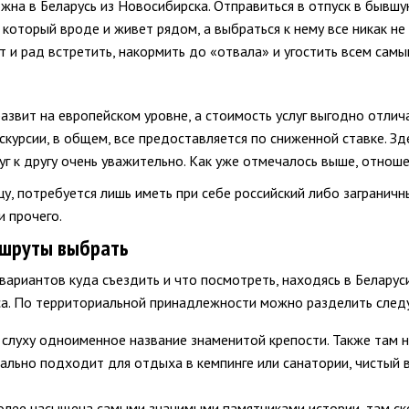
на в Беларусь из Новосибирска. Отправиться в отпуск в бывшу
 который вроде и живет рядом, а выбраться к нему все никак не
ет и рад встретить, накормить до «отвала» и угостить всем самы
развит на европейском уровне, а стоимость услуг выгодно отлич
скурсии, в общем, все предоставляется по сниженной ставке. Зд
уг к другу очень уважительно. Как уже отмечалось выше, отнош
у, потребуется лишь иметь при себе российский либо заграничны
и прочего.
ршруты выбрать
вариантов куда съездить и что посмотреть, находясь в Беларус
еса. По территориальной принадлежности можно разделить сле
на слуху одноименное название знаменитой крепости. Также там
ально подходит для отдыха в кемпинге или санатории, чистый 
олее насыщена самыми значимыми памятниками истории, там ско